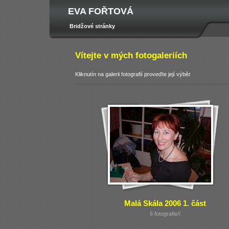
EVA FOŘTOVÁ
Bridžové stránky
Vítejte v mých fotogaleriích
Kliknutín na galerii fotografií proveďte její výběr.
Malá Skála 2006 1. část
6 fotografie/í