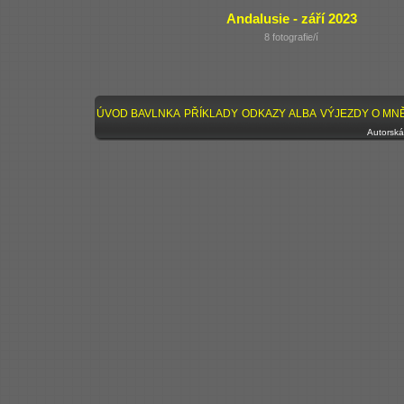
Andalusie - září 2023
8 fotografie/í
ÚVOD
BAVLNKA
PŘÍKLADY
ODKAZY
ALBA
VÝJEZDY
O MN
Autorská