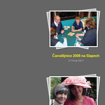
Čarodějnice 2008 na Slapech
10 fotografie/í