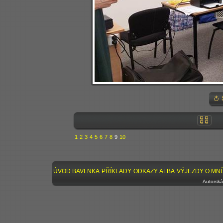
1
2
3
4
5
6
7
8
9
10
ÚVOD
BAVLNKA
PŘÍKLADY
ODKAZY
ALBA
VÝJEZDY
O MN
Autorská