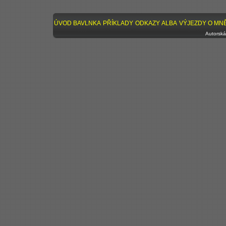
ÚVOD
BAVLNKA
PŘÍKLADY
ODKAZY
ALBA
VÝJEZDY
O MN
Autorská