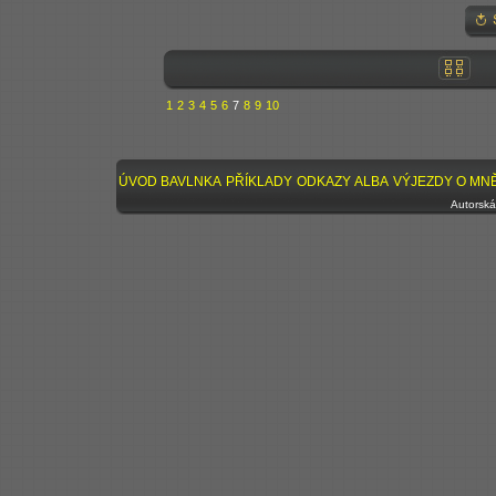
1
2
3
4
5
6
7
8
9
10
ÚVOD
BAVLNKA
PŘÍKLADY
ODKAZY
ALBA
VÝJEZDY
O MN
Autorská