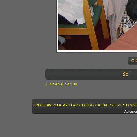
1
2
3
4
5
6
7
8
9
10
ÚVOD
BAVLNKA
PŘÍKLADY
ODKAZY
ALBA
VÝJEZDY
O MN
Autorská