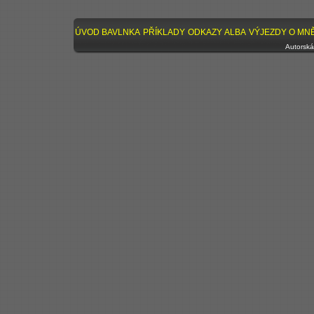
ÚVOD
BAVLNKA
PŘÍKLADY
ODKAZY
ALBA
VÝJEZDY
O MN
Autorská