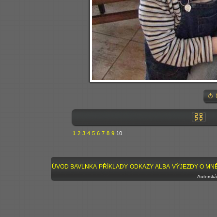
1
2
3
4
5
6
7
8
9
10
ÚVOD
BAVLNKA
PŘÍKLADY
ODKAZY
ALBA
VÝJEZDY
O MN
Autorská