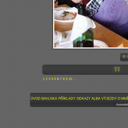
1
2
3
4
5
6
7
8
9
10
...
ÚVOD
BAVLNKA
PŘÍKLADY
ODKAZY
ALBA
VÝJEZDY
O MN
Autorská