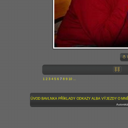
1
2
3
4
5
6
7
8
9
10
...
ÚVOD
BAVLNKA
PŘÍKLADY
ODKAZY
ALBA
VÝJEZDY
O MN
Autorská