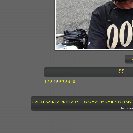
1
2
3
4
5
6
7
8
9
10
...
ÚVOD
BAVLNKA
PŘÍKLADY
ODKAZY
ALBA
VÝJEZDY
O MN
Autorská