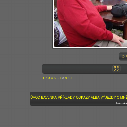
1
2
3
4
5
6
7
8
9
10
...
ÚVOD
BAVLNKA
PŘÍKLADY
ODKAZY
ALBA
VÝJEZDY
O MN
Autorská