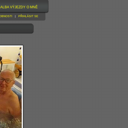
ALBA
VÝJEZDY
O MNĚ
OBNOSTI
|
PŘIHLÁSIT SE