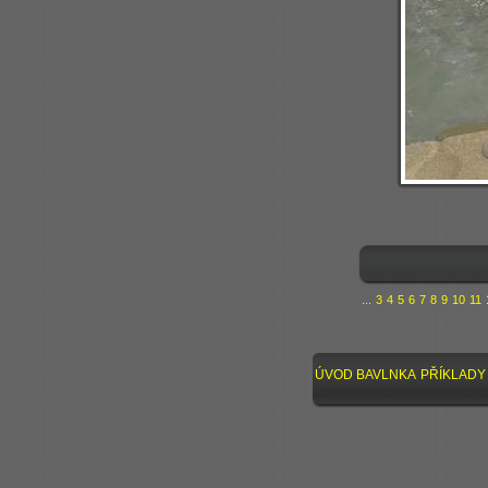
...
3
4
5
6
7
8
9
10
11
ÚVOD
BAVLNKA
PŘÍKLADY