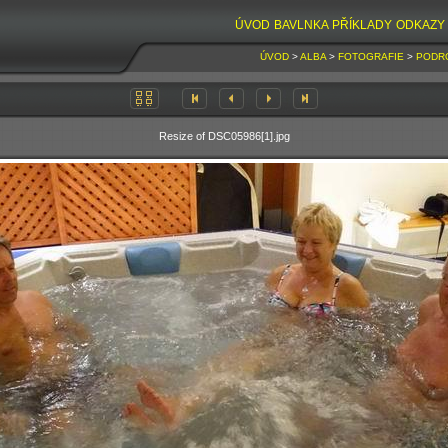
ÚVOD
BAVLNKA
PŘÍKLADY
ODKAZY
ÚVOD
>
ALBA
>
FOTOGRAFIE
>
PODR
Resize of DSC05986[1].jpg