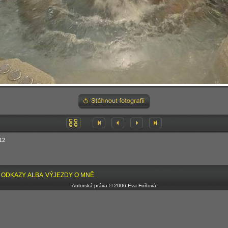
12
ODKAZY
ALBA
VÝJEZDY
O MNĚ
Autorská práva © 2006 Eva Fořtová.