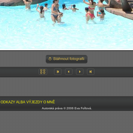
ODKAZY
ALBA
VÝJEZDY
O MNĚ
Autorská práva © 2006 Eva Fořtová.