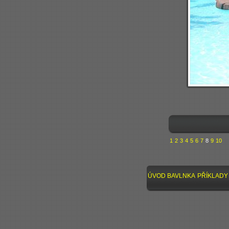
1
2
3
4
5
6
7
8
9
10
ÚVOD
BAVLNKA
PŘÍKLADY