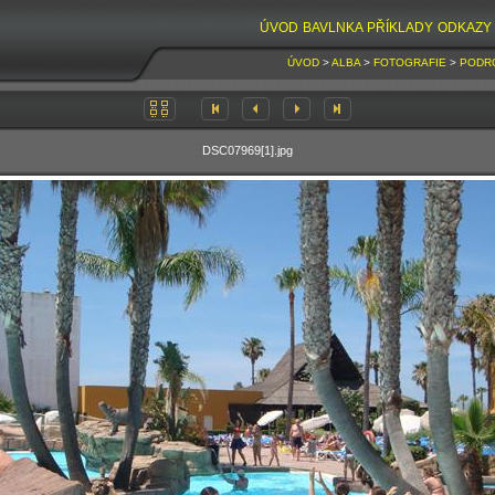
ÚVOD
BAVLNKA
PŘÍKLADY
ODKAZY
ÚVOD
>
ALBA
>
FOTOGRAFIE
>
PODR
DSC07969[1].jpg