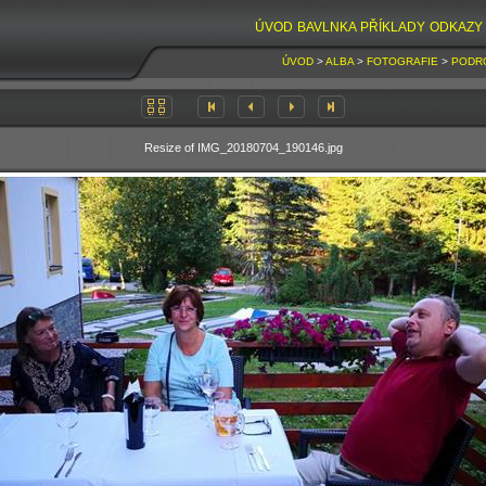
ÚVOD
BAVLNKA
PŘÍKLADY
ODKAZY
ÚVOD
>
ALBA
>
FOTOGRAFIE
>
PODR
Resize of IMG_20180704_190146.jpg