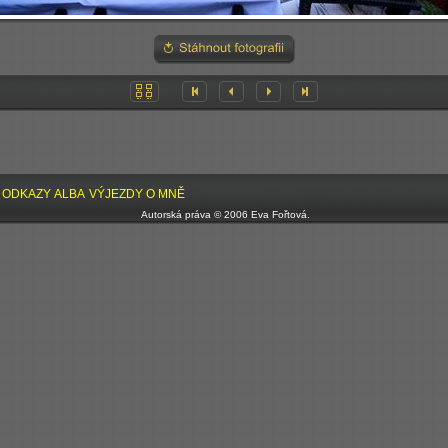
ODKAZY
ALBA
VÝJEZDY
O MNĚ
Autorská práva © 2006 Eva Fořtová.