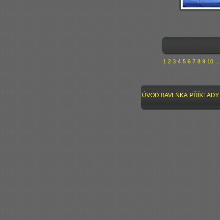
1
2
3
4
5
6
7
8
9
10
...
ÚVOD
BAVLNKA
PŘÍKLADY