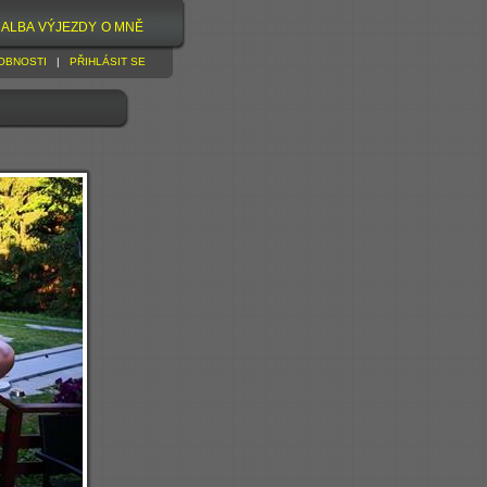
ALBA
VÝJEZDY
O MNĚ
OBNOSTI
|
PŘIHLÁSIT SE