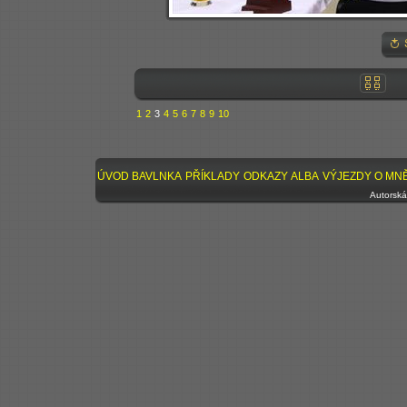
1
2
3
4
5
6
7
8
9
10
ÚVOD
BAVLNKA
PŘÍKLADY
ODKAZY
ALBA
VÝJEZDY
O MN
Autorská