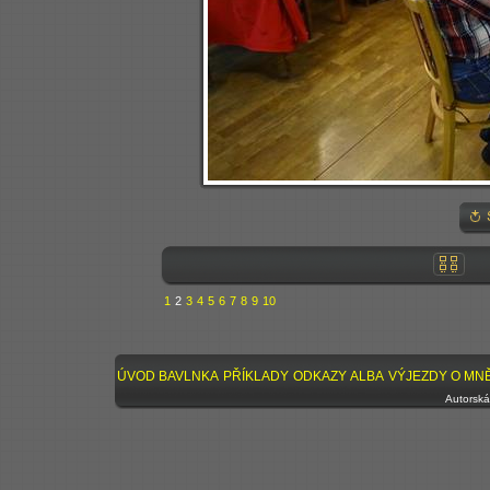
1
2
3
4
5
6
7
8
9
10
ÚVOD
BAVLNKA
PŘÍKLADY
ODKAZY
ALBA
VÝJEZDY
O MN
Autorská