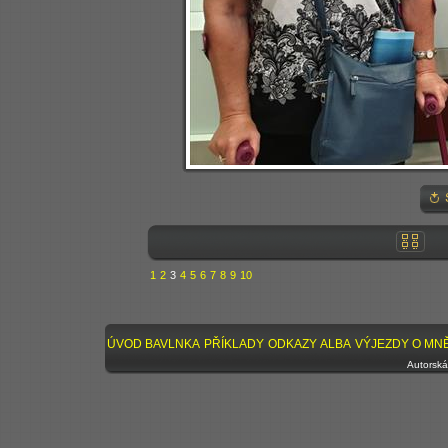
1
2
3
4
5
6
7
8
9
10
ÚVOD
BAVLNKA
PŘÍKLADY
ODKAZY
ALBA
VÝJEZDY
O MN
Autorská