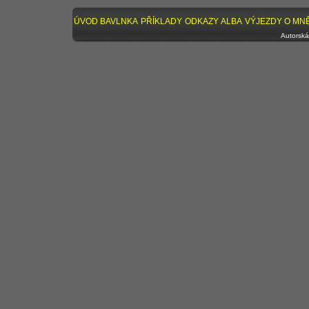
ÚVOD
BAVLNKA
PŘÍKLADY
ODKAZY
ALBA
VÝJEZDY
O MN
Autorská