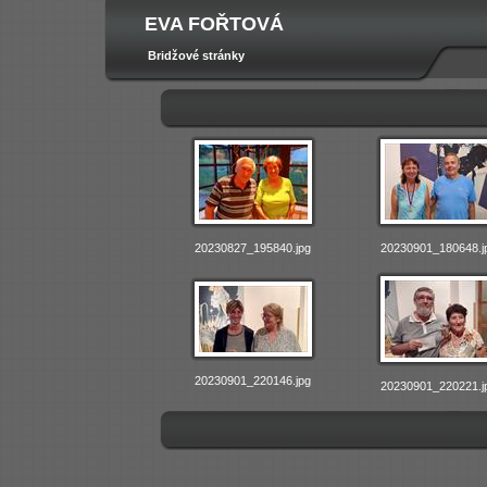
EVA FOŘTOVÁ
Bridžové stránky
20230827_195840.jpg
20230901_180648.j
20230901_220146.jpg
20230901_220221.j