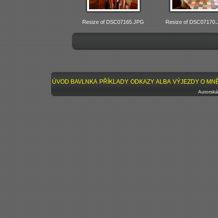
Resize of DSC07165.JPG
Resize of DSC07170
ÚVOD
BAVLNKA
PŘÍKLADY
ODKAZY
ALBA
VÝJEZDY
O MN
Autorská