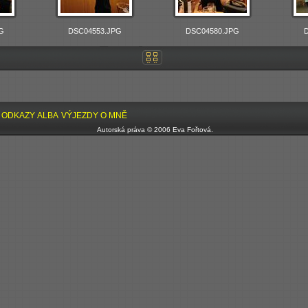
G
DSC04553.JPG
DSC04580.JPG
ODKAZY
ALBA
VÝJEZDY
O MNĚ
Autorská práva © 2006 Eva Fořtová.