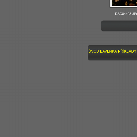
DSC04493.JP
ÚVOD
BAVLNKA
PŘÍKLADY