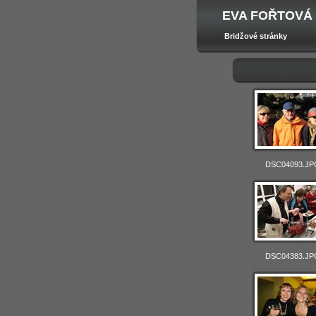
EVA FOŘTOVÁ
Bridžové stránky
DSC04093.JP
DSC04383.JP