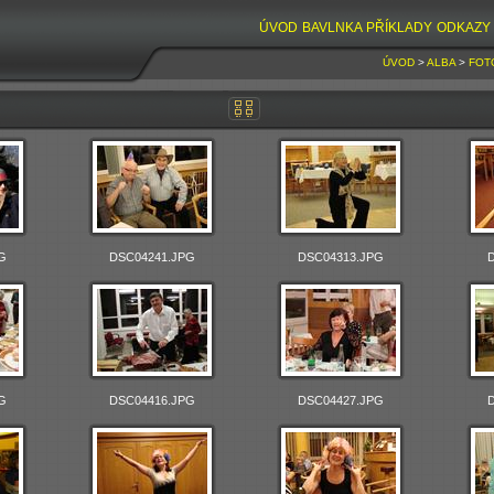
ÚVOD
BAVLNKA
PŘÍKLADY
ODKAZY
ÚVOD
>
ALBA
>
FOT
G
DSC04241.JPG
DSC04313.JPG
G
DSC04416.JPG
DSC04427.JPG