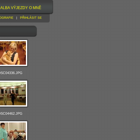
ALBA
VÝJEZDY
O MNĚ
OGRAFIE
|
PŘIHLÁSIT SE
DSC04336.JPG
DSC04462.JPG