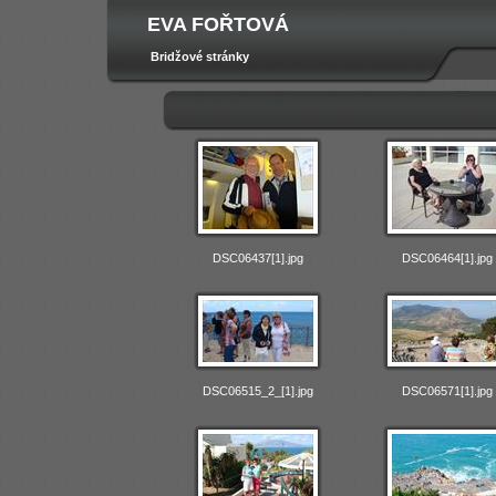
EVA FOŘTOVÁ
Bridžové stránky
DSC06437[1].jpg
DSC06464[1].jpg
DSC06515_2_[1].jpg
DSC06571[1].jpg