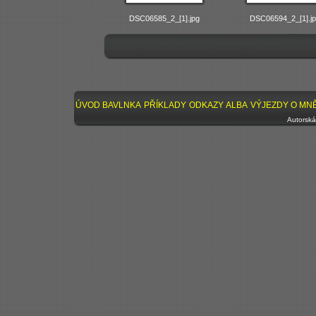
DSC06585_2_[1].jpg
DSC06594_2_[1].jp
ÚVOD
BAVLNKA
PŘÍKLADY
ODKAZY
ALBA
VÝJEZDY
O MN
Autorská