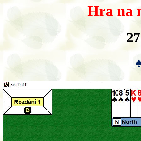
Hra na n
27