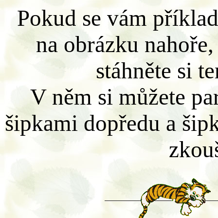
Pokud se vám příklad
na obrázku nahoře, 
stáhněte si t
V něm si můžete par
šipkami dopředu a šip
zkou