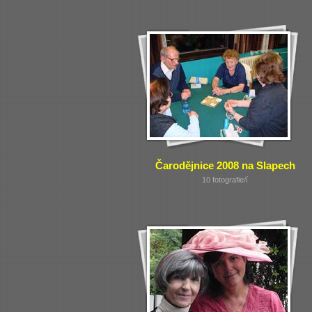
Čarodějnice 2008 na Slapech
10 fotografie/í