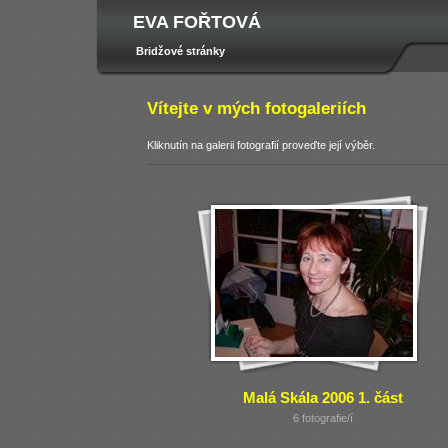
EVA FOŘTOVÁ
Bridžové stránky
Vítejte v mých fotogaleriích
Kliknutín na galerii fotografií proveďte její výběr.
Malá Skála 2006 1. část
6 fotografie/í