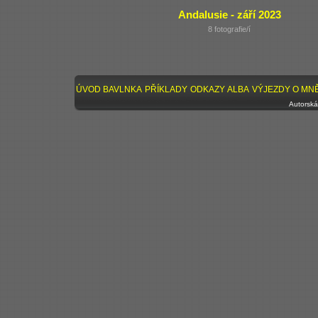
Andalusie - září 2023
8 fotografie/í
ÚVOD
BAVLNKA
PŘÍKLADY
ODKAZY
ALBA
VÝJEZDY
O MN
Autorská