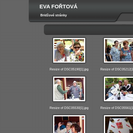
EVA FOŘTOVÁ
Bridžové stránky
Resize of DSC05190[1].jpg
Resize of DSC05212[1
Resize of DSC05530[1].jpg
Resize of DSC05561[1