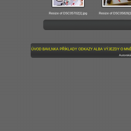
Resize of DSC05702[1].jpg
Resize of DSC05826[1
ÚVOD
BAVLNKA
PŘÍKLADY
ODKAZY
ALBA
VÝJEZDY
O MN
Autorská