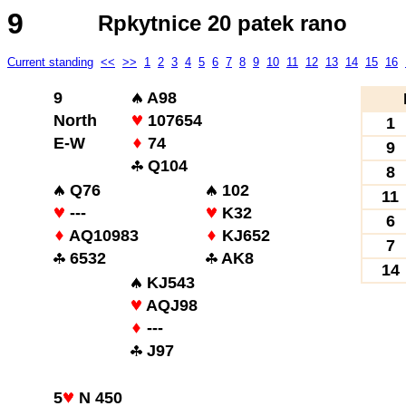
9
Rpkytnice 20 patek rano
Current standing
<<
>>
1
2
3
4
5
6
7
8
9
10
11
12
13
14
15
16
9
A98
North
107654
1
E-W
74
9
Q104
8
Q76
102
11
---
K32
6
AQ10983
KJ652
7
6532
AK8
14
KJ543
AQJ98
---
J97
5
N 450