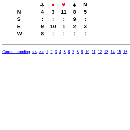
N
N
4
3
11
8
5
S
:
:
:
9
:
E
9
10
1
2
3
W
8
:
:
:
:
Current standing
<<
>>
1
2
3
4
5
6
7
8
9
10
11
12
13
14
15
16