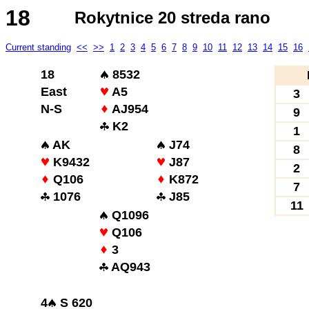
18
Rokytnice 20 streda rano
Current standing
<<
>>
1
2
3
4
5
6
7
8
9
10
11
12
13
14
15
16
18
8532
East
A5
3
N-S
AJ954
9
K2
1
AK
J74
8
K9432
J87
2
Q106
K872
7
1076
J85
11
Q1096
Q106
3
AQ943
4
S 620