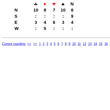
N
N
10
8
7
10
8
S
:
:
:
:
9
E
3
4
6
3
4
W
:
5
:
:
:
Current standing
<<
>>
1
2
3
4
5
6
7
8
9
10
11
12
13
14
15
16