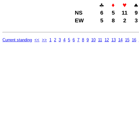
NS
6
5
11
9
EW
5
8
2
3
Current standing
<<
>>
1
2
3
4
5
6
7
8
9
10
11
12
13
14
15
16