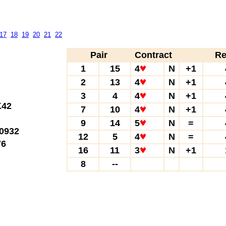
17
18
19
20
21
22
Pair
Contract
Re
1
15
4
N
+1
2
13
4
N
+1
3
4
4
N
+1
42
7
10
4
N
+1
9
14
5
N
=
0932
12
5
4
N
=
6
16
11
3
N
+1
8
--