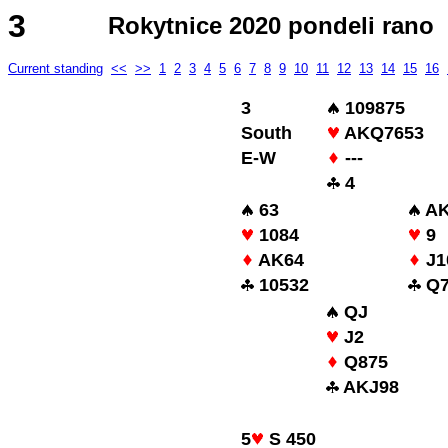
3
Rokytnice 2020 pondeli rano
Current standing
<<
>>
1
2
3
4
5
6
7
8
9
10
11
12
13
14
15
16
3
109875
South
AKQ7653
E-W
---
4
63
AK
1084
9
AK64
J1
10532
Q7
QJ
J2
Q875
AKJ98
5
S 450